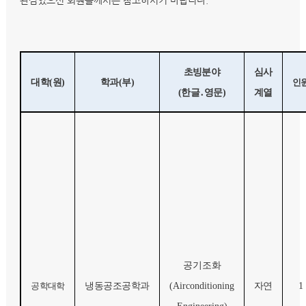
관심있으신 회원들께서는 참고하시기 바랍니다.
초빙분야
심사
대학
(
원
)
학과
(
부
)
인
(
한글
․
영문
)
계열
공기조화
공학대학
냉동공조공학과
(Airconditioning
자연
1