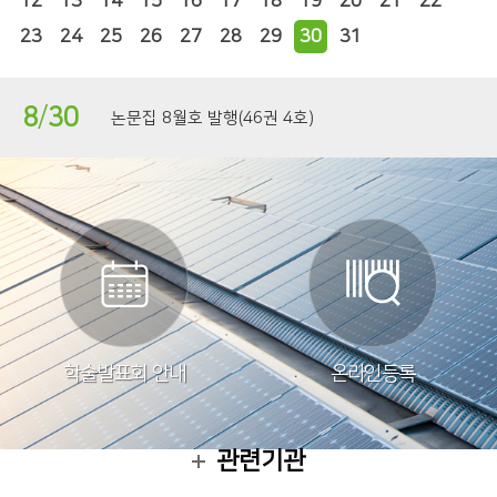
12
13
14
15
16
17
18
19
20
21
22
23
24
25
26
27
28
29
30
31
8
/
30
논문집 8월호 발행(46권 4호)
학술발표회 안내
온라인등록
관련기관