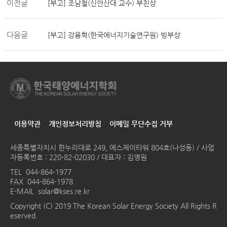
이전글
[부고] 조남철(신안산대 교수) 부친상
다음글
[부고] 강용혁(한국에너지기술연구원) 빙부상
이용약관
개인정보처리방침
이메일 무단수집 거부
세종특별자치시 한누리대로 249, 에스제이타워 804호(나성동) / 사업
자등록번호 : 220-82-02030 / 대표자 : 김영원
TEL
044-864-1977
FAX 044-864-1978
E-MAIL
solar@kses.re.kr
Copyright (C) 2019 The Korean Solar Energy Society All Rights R
eserved.