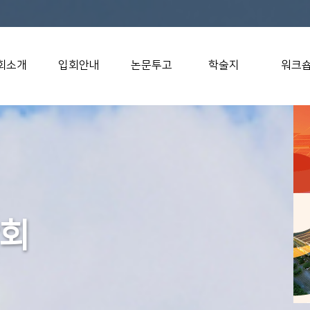
회소개
입회안내
논문투고
학술지
워크
회