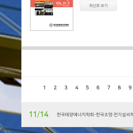
최신호 보기
1
2
3
4
5
6
7
8
9
11
/
14
한국태양에너지학회-한국조명·전기설비학