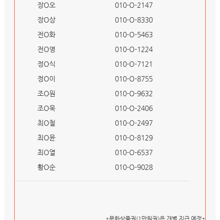
장O오
010-O-2147
장O상
010-O-8330
전O화
010-O-5463
전O영
010-O-1224
정O식
010-O-7121
정O이
010-O-8755
조O원
010-O-9632
조O욱
010-O-2406
최O철
010-O-2497
최O윤
010-O-8129
최O열
010-O-6537
황O순
010-O-9028
*문화상품권(1만원권)은 개별 지급 예정*