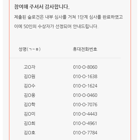
참여해 주셔서 감사합니다.
제출된 슬로건은 내부 심사를 거쳐 1단계 심사를 완료하였고
이에 50인의 수상자가 선정되어 안내드립니다.
성명(ㄱ~ㅎ)
휴대전화번호
고O자
010-O-8060
김O원
010-O-1638
김O수
010-O-1624
김O웅
010-O-0460
김O학
010-O-7076
김O미
010-O-4443
김O희
010-O-4961
김O호
010-O-7784