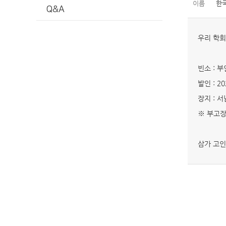
이름
한
Q&A
우리 학회
빈소 : 
발인 : 2
장지 : 
※ 부고장
삼가 고인