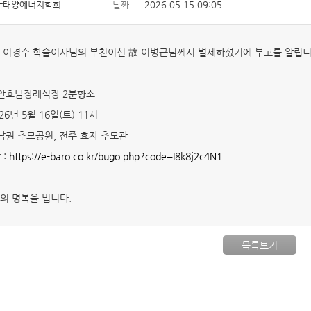
국태양에너지학회
날짜
2026.05.15 09:05
 이경수 학술이사님의 부친이신 故 이병근님께서 별세하셨기에 부고를 알립니
부안호남장례식장 2분향소
026년 5월 16일(토) 11시
서남권 추모공원, 전주 효자 추모관
 :
https://e-baro.co.kr/bugo.php?code=I8k8j2c4N1
의 명복을 빕니다.
목록보기