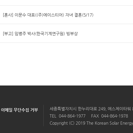
[혼사] 이문수 대표((주)에이스티어) 자녀 결혼(5/17)
[부고] 임병주 박사(한국기계연구원) 빙부상
세종특별자치시 한누리대로 249, 에스제이타워 804호
이메일 무단수집 거부
TEL
044-864-1977
FAX 044-864-1978
Copyright (C) 2019 The Korean Solar Energy 