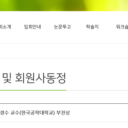
회소개
입회안내
논문투고
학술지
워크
 및 회원사동정
이경수 교수(한국공학대학교) 부친상