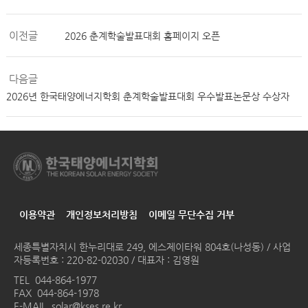
이전글
2026 춘계학술발표대회 홈페이지 오픈
다음글
2026년 한국태양에너지학회 춘계학술발표대회 우수발표논문상 수상자
이용약관
개인정보처리방침
이메일 무단수집 거부
세종특별자치시 한누리대로 249, 에스제이타워 804호(나성동) / 사업
자등록번호 : 220-82-02030 / 대표자 : 김영원
TEL
044-864-1977
FAX 044-864-1978
E-MAIL
solar@kses.re.kr