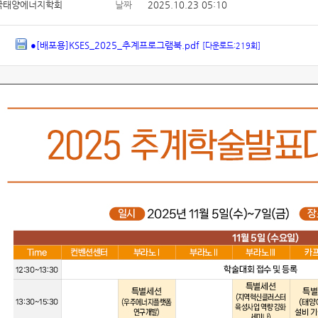
국태양에너지학회
날짜
2025.10.23 05:10
●[배포용]KSES_2025_추계프로그램북.pdf
[다운로드:219회]