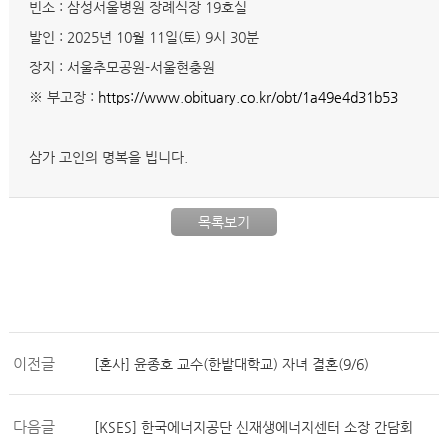
빈소 : 삼성서울병원 장례식장 19호실
발인 : 2025년 10월 11일(토) 9시 30분
장지 : 서울추모공원-서울현충원
※ 부고장 :
https://www.obituary.co.kr/obt/1a49e4d31b53
삼가 고인의 명복을 빕니다.
목록보기
이전글
[혼사] 윤종호 교수(한밭대학교) 자녀 결혼(9/6)
다음글
[KSES] 한국에너지공단 신재생에너지센터 소장 간담회