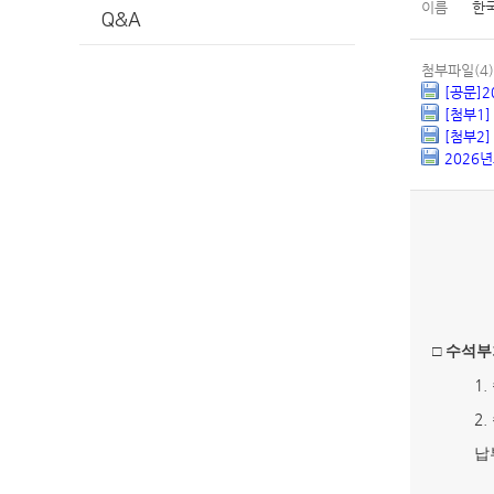
이름
한
Q&A
첨부파일(4)
[공문]2
[첨부1
[첨부2
2026
□
수석부
1.
2.
납