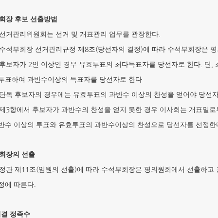
회장 후보 선출방법
.
선거관리위원회는 선거 및 개표관리 업무를 관장한다
8
(
)
수석부회장 선거관리규정 제
조
당선자의 결정
에 따라 수석부회장은 
2
.
,
후보자가
인 이상인 경우 유효투표의 최다득표자를 당선자로 한다
단
.
투표하여 과반수이상의 득표자를 당선자로 한다
단독 후보자의 경우에는 유효투표의 과반수 이상의 찬성을 얻어야 당선
3
제
항에서 후보자가 과반수의 찬성을 얻지 못한 경우 이사회는 개표일
반수 이상의 투표와 유효투표의 과반수이상의 찬성으로 당선자를 선정한
회장의 선출
11
(
)
정관 제
조
임원의 선출
에 따라 수석부회장은 평의원회에서 선출하고
정에 따른다.
의결 정족수