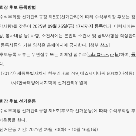
회장 후보 등록방법
5
(
)
수석부회장 선거관리규정 제
조
선거관리
에 따라 수석부회장 후보는 
)
2025
09
26
(
) 17
,
약사항
를 갖추어
년
월
일
금
시까지 등록
하되
이력서에는
,
)
,
상
봉사내용 등
사항
소견서에는 본인의 소견서 및 공약사항을 작성한
. [
]
※
등록서류의 기본 양식은 홈페이지에 공지한다
첨부 참조
(
solar@kses.re.kr
)
,
후보등록 서류는 우편접수 또는 이메일 접수로
하며
등
.
다
(30127)
249,
804
(
)
※
세종특별자치시 한누리대로
에스제이타워
호
나성동
(
)
사
한국태양에너지학회 선거관리위원회
회장 후보 선거운동
6
(
)
수석부회장 선거관리규정 제
조
후보자 선거운동
에 따라 수석부회장 
.
거운동을 한다
: 2025
09
30(
) ~ 10
16
(
)
선거운동 기간
년
월
화
월
일
목