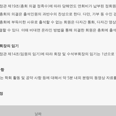
19
(
)
정관 제
조
총회 의결 정족수
에 따라 당해연도 연회비가 납부된 정회
.
,
총회의 의결은 출석인원의 과반수의 찬성으로 한다
다만
가부 동 수인
,
총회에 부득이한 사유로 출석할 수 없는 회원은 다자간 통화
다자간 영
.
결할 수 있다
이때 비대면 온라인 방법을 통해 의결한 회원은 총회에 출
회장의 임기
14
(
)
1
정관 제
조
임원의 임기
에 따라 회장 및 수석부회장의 임기는
년으로
사항
5
는 학회 활동 및 공약 사항 등에 대해서 약
분 내외 분량의 동영상 자료
정
날짜