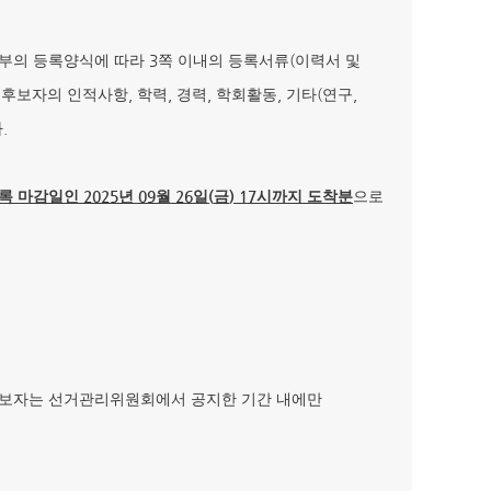
3
(
첨부의 등록양식에 따라
쪽 이내의 등록서류
이력서 및
,
,
,
,
(
,
 후보자의 인적사항
학력
경력
학회활동
기타
연구
.
다
2025
09
26
(
) 17
록 마감일인
년
월
일
금
시까지 도착분
으로
후보자는 선거관리위원회에서 공지한 기간 내에만