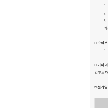
1.
2.
3.
의
□
수석부
1.
□
기타 
입후보자
□
선거일