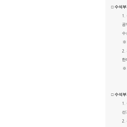
□
수석부
1.
공
수
2.
한
□
수석부
1.
선
2.