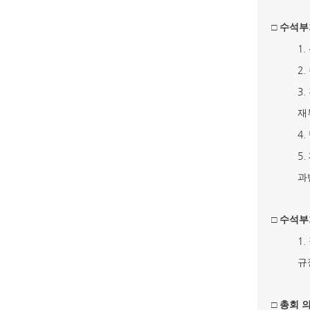
□
수석부
1.
2.
3.
재
4.
5.
과
□
수석부
1.
규
□
총회 