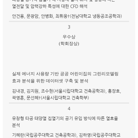
열전달 및 압력강하 특성에 대한 CFD 해석
안건용, 문광암, 안병화, 최휘웅†(전남대학교 냉동공조공학과)
3
우수상
(
학회장상
)
실제 에너지 사용량 기반 공공 어린이집의 그린리모델링
효과 분석을 위한 데이터셋 구축 및 분석
김내경, 김지원, 조수현(서울시립대학교 건축공학과), 홍장호,
곽영훈, 문선혜†(서울시립대학교 건축학부)
4
유창형 타공 태양열 집열기의 공기 유입 방식에 따른 열효율
분석
기혜란(국립공주대학교 건축공학과), 김하영(국립공주대학교