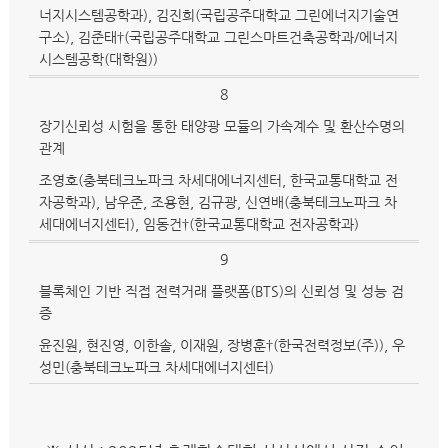
너지시스템공학과), 김진희(국립공주대학교 그린에너지기술연
구소), 김준태†(국립공주대학교 그린스마트건축공학과/에너지
시스템공학(대학원))
8
장기신뢰성 시험을 통한 태양광 모듈의 가속계수 및 환산수명의
관계
조영호(충북테크노파크 차세대에너지센터, 한국교통대학교 전
자공학과), 남우준, 조용현, 김규광, 신연배(충북테크노파크 차
세대에너지센터), 임동건†(한국교통대학교 전자공학과)
9
블록체인 기반 직접 전력거래 플랫폼(BTS)의 신뢰성 및 성능 검
증
윤진원, 현진영, 이한솔, 이재원, 장병훈†(한국전력정보(주)), 우
성민(충북테크노파크 차세대에너지센터)