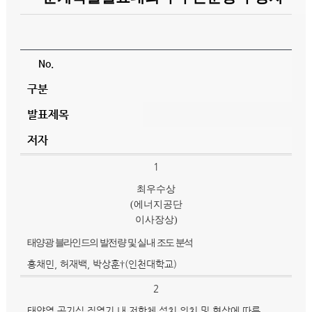
No.
구분
발표제목
저자
1
최우수상
(
에너지공단
이사장상
)
태양광 블라인드의 발전량 및 실내 조도 분석
홍채민, 허재백, 박상훈†(인천대학교)
2
태양열 공기식 집열기 내 저항체 설치 위치 및 형상에 따른