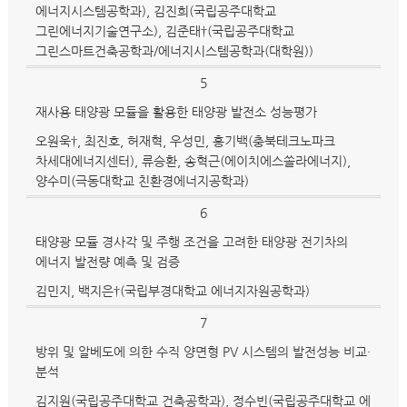
에너지시스템공학과), 김진희(국립공주대학교
그린에너지기술연구소), 김준태†(국립공주대학교
그린스마트건축공학과/에너지시스템공학과(대학원))
5
재사용 태양광 모듈을 활용한 태양광 발전소 성능평가
오원욱†, 최진호, 허재혁, 우성민, 홍기백(충북테크노파크
차세대에너지센터), 류승환, 송혁근(에이치에스쏠라에너지),
양수미(극동대학교 친환경에너지공학과)
6
태양광 모듈 경사각 및 주행 조건을 고려한 태양광 전기차의
에너지 발전량 예측 및 검증
김민지, 백지은†(국립부경대학교 에너지자원공학과)
7
방위 및 알베도에 의한 수직 양면형 PV 시스템의 발전성능 비교·
분석
김지원(국립공주대학교 건축공학과), 정수빈(국립공주대학교 에