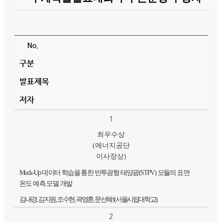
No.
구분
발표제목
저자
1
최우수상
(
에너지공단
이사장상
)
Mock-Up 데이터 학습을 통한 반투광형 태양광(STPV) 모듈의 표면
온도 예측 모델 개발
김내경, 김지원, 조수현, 곽영훈, 문선혜†(서울시립대학교)
2