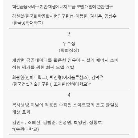
혁신금융서비스 기반 재생에너지 보급 모델 개발에 관한 연구
김현철(한국화학융합시험연구원)†･이동헌, 권시은, 김성수
(한국공학대학교)
3
우수상
(
학회장상
)
개방형 공공데이터를 활용한 영유아 시설의 에너지 소비
성능 평가를 위한 회귀 모델 개발
최광원(인하대학교), 박진형(이지솔루션즈), 김덕우
(한국건설기술연구원), 조재완(인하대학교)†
4
복사냉방 패널이 적용된 수직형 스마트팜의 온도 균일성
개선 효과
김민서, 조혜진, 김범준, 손성원, 최영난, 정창호
†(수원대학교)