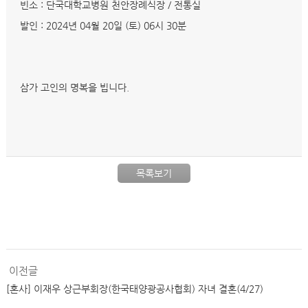
빈소 : 단국대학교병원 천안장례식장 / 전통실
발인 : 2024년 04월 20일 (토) 06시 30분
삼가 고인의 명복을 빕니다.
목록보기
이전글
[혼사] 이재우 상근부회장(한국태양광공사협회) 자녀 결혼(4/27)