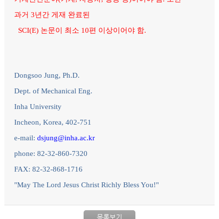
과거 3년간 게재 완료된
SCI(E)
논문이 최소 10편 이상이어야 함.
Dongsoo Jung, Ph.D.
Dept. of Mechanical Eng.
Inha University
Incheon, Korea, 402-751
e-mail:
dsjung@inha.ac.kr
phone: 82-32-860-7320
FAX: 82-32-868-1716
"May The Lord Jesus Christ Richly Bless You!"
목록보기