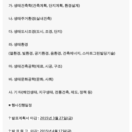
가
.
생태건축학
(
건축계획
,
단지계획
,
환경설계
)
나
.
생태주거환경
(
실내건축
)
다
.
생태도시조경
(
도시
,
조경
,
단지
)
라
.
생태환경
(
열환경
,
빛환경
,
공기환경
,
음환경
,
건축에너지
,
스마트그린빌딩기술
)
마
.
생태건축공학
(
재료
,
시공
,
구조
)
바
.
생태문화공학
(
문화
,
사회
)
사
.
기 타
(
해안생태
,
지구생태
,
전통건축
,
제도
,
정책 등
)
■
행사진행일정
?
발표계획서 마감
:
2015
년
3
월
27
일
(
금
)
?
발표원고
마감
: 2015
년
4
월
17
일
(
금
)