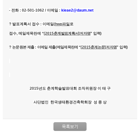
-
전화
: 02-501-1062 /
이메일
:
kieae2@daum.net
?
발표계획서 접수
:
이메일
(
hwp
파일
로
접수
,
메일제목란에
“
[2015
춘계발표계획서
]
저자명
”
입력
)
?
논문원본 제출
:
이메일 제출
(
메일제목란에
“
[2015
춘계논문
]
저자명
”
입력
)
2015
년도 춘계학술발표대회 조직위원장
이 태 구
사단법인 한국생태환경건축학회장
성 종 상
목록보기