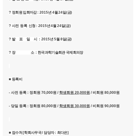
?
정회원 입회마감
: 2015
년
4
월
24
일
(
금
)
?
사전 등록 신청
: 2015
년
4
월
24
일
(
금
)
?
발 표 일 시
:
2015
년
5
월
8
일
(
금
)
?
장 소
:
한국과학기술회관 국제회의장
■
등록비
-
사전 등록
:
정회원
70,000
원
/
학생회원
20,000
원
/
비회원
80,000
원
-
당일 등록
:
정회원
80,000
원
/
학생회원
30,000
원
/
비회원
90,000
원
■
접수처
[
학회사무국
/
담당자
:
최다은
]