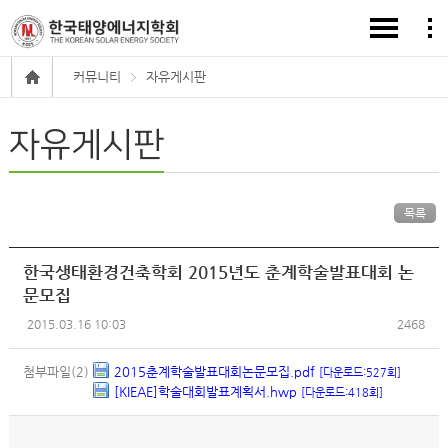
커뮤니티
자유게시판
자유게시판
목록
한국생태환경건축학회 2015년도 춘계학술발표대회 논
문모집
2015.03.16 10:03
2468
첨부파일(2)
2015춘계학술발표대회논문모집.pdf
[다운로드:527회]
[KIEAE]학술대회발표계획서.hwp
[다운로드:418회]