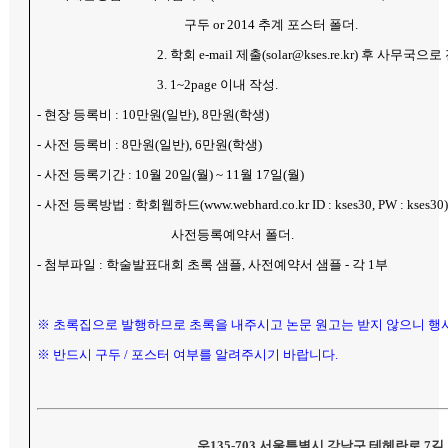
구두
or 2014
추계 포스터 폴더
.
2.
학회
e-mail
제출
(solar@kses.re.kr)
후 사무국으로
3. 1~2page
이내 작성
.
-
현장 등록비
: 10
만원
(
일반
), 8
만원
(
학생
)
-
사전 등록비
: 8
만원
(
일반
), 6
만원
(
학생
)
-
사전 등록기간
: 10
월
20
일
(
월
) ~ 11
월
17
일
(
월
)
-
사전 등록방법
:
학회웹하드
(
www.webhard.co.kr
ID : kses30, PW : kses3
사전등록예약서 폴더
.
-
첨부파일
:
학술발표대회 초록 샘플
,
사전예약서 샘플
-
각
1
부
※ 초록집으로 발행하므로 초록을 내주시고 논문 원고는 받지 않으니 행
※ 반드시 구두
/
포스터 여부를 알려주시기 바랍니다
.
우
135-703
서울특별시 강남구 테헤란로 7길 1