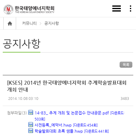
커뮤니티
공지사항
공지사항
목록
[KSES] 2014년 한국태양에너지학회 추계학술발표대회
개최 안내
2014.10.08 03:10
3483
첨부파일(3)
14-83_ 추계 개최 및 논문접수 안내공문.pdf
[다운로드:
503회]
사전등록_예약서.hwp
[다운로드:454회]
학술발표대회 초록 샘플.hwp
[다운로드:441회]