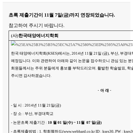
초록 제출기간이 11월 7일(금)까지 연장되었습니다.
참고하여 주시기 바랍니다.
(
사
)
한국태양에너지학회
한국 태양에너지학회
(KSES)
에서는
, 2014
년
11
월
21
일
(
금
),
부산
,
부경대
예정입니다
.
이와 관련하여 아래와 같이 논문을 접수하오니 관심 있는 
회원들께서는 주위 분들에게 홍보를 부탁드리오며
.
활발한 학술발표
,
학
주시면 감사하겠습니다
.
-
아 래
-
-
일 시
: 2014
년
11
월
21
일
(
금
)
-
장 소
:
부산
,
부경대학교
-
논문초록 제출기간
:
10
월
01
일
(
수
) ~ 11
월
07
일
(
금
)
-
초록제출방법
: 1.
학회웹하드
(
www.webhard.co.kr
ID : kses30, PW : kse